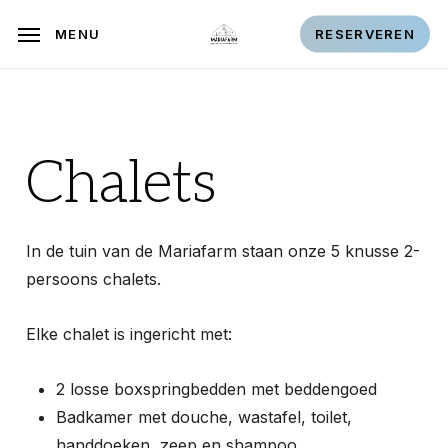
Skip
MENU
RESERVEREN
to
main
content
Chalets
In de tuin van de Mariafarm staan onze 5 knusse 2-
persoons chalets.
Elke chalet is ingericht met:
2 losse boxspringbedden met beddengoed
Badkamer met douche, wastafel, toilet,
handdoeken, zeep en shampoo